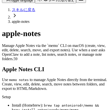
Toggle language
テーマの切り替え
スキルに戻る
apple-notes
apple-notes
Manage Apple Notes via the `memo` CLI on macOS (create, view,
edit, delete, search, move, and export notes). Use when a user asks
OpenClaw to add a note, list notes, search notes, or manage note
folders.59
Apple Notes CLI
Use
to manage Apple Notes directly from the terminal.
memo notes
Create, view, edit, delete, search, move notes between folders, and
export to HTML/Markdown.
Setup
Install (Homebrew):
brew tap antoniorodr/memo &&
brew install antoniorodr/memo/memo