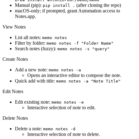
Manual (pip):
(after cloning the repo)
pip install .
macOS-only; if prompted, grant Automation access to
Notes.app.
View Notes
List all notes:
memo notes
Filter by folder:
memo notes -f "Folder Name"
Search notes (fuzzy):
memo notes -s "query"
Create Notes
Add a new note:
memo notes -a
Opens an interactive editor to compose the note.
Quick add with title:
memo notes -a "Note Title"
Edit Notes
Edit existing note:
memo notes -e
Interactive selection of note to edit.
Delete Notes
Delete a note:
memo notes -d
Interactive selection of note to delete.